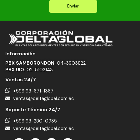
i
Enviar
l
Información
PBX SAMBORONDON:
04-3903822
PBX UIO:
02-5102143
Ventas 24/7
+593 98-671-1367
ventas@deltaglobal.com.ec
Soporte Técnico 24/7
+593 98-280-0935
ventas@deltaglobal.com.ec