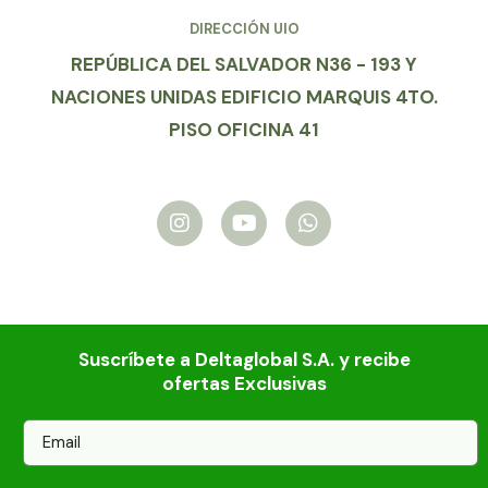
DIRECCIÓN UIO
REPÚBLICA DEL SALVADOR N36 - 193 Y
NACIONES UNIDAS EDIFICIO MARQUIS 4TO.
PISO OFICINA 41
I
Y
W
n
o
h
s
u
a
t
t
t
a
u
s
g
b
a
r
e
p
a
p
Suscríbete a Deltaglobal S.A. y recibe
m
ofertas Exclusivas
E
m
a