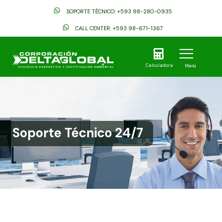
Ir
SOPORTE TÉCNICO: +593 98-280-0935
al
contenido
CALL CENTER: +593 98-671-1367
Calculadora
Menú
Soporte Técnico 24/7