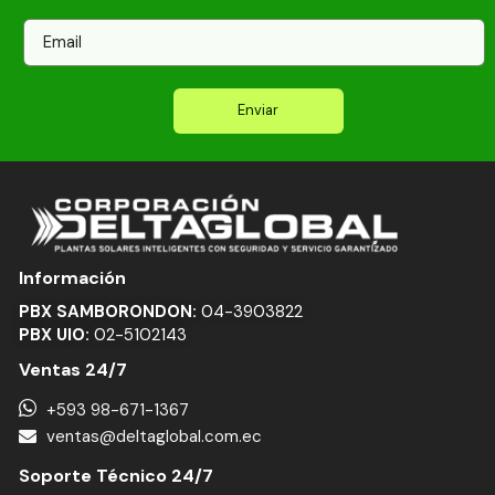
E
m
a
i
Enviar
l
Información
PBX SAMBORONDON:
04-3903822
PBX UIO:
02-5102143
Ventas 24/7
+593 98-671-1367
ventas@deltaglobal.com.ec
Soporte Técnico 24/7